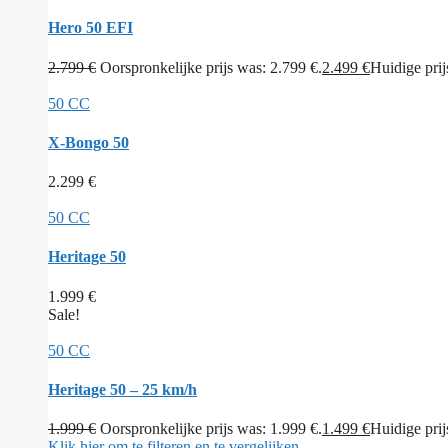
Hero 50 EFI
2.799
€
Oorspronkelijke prijs was: 2.799 €.
2.499
€
Huidige prijs
50 CC
X-Bongo 50
2.299
€
50 CC
Heritage 50
1.999
€
Sale!
50 CC
Heritage 50 – 25 km/h
1.999
€
Oorspronkelijke prijs was: 1.999 €.
1.499
€
Huidige prijs
Klik hier om te filteren en te vergelijken