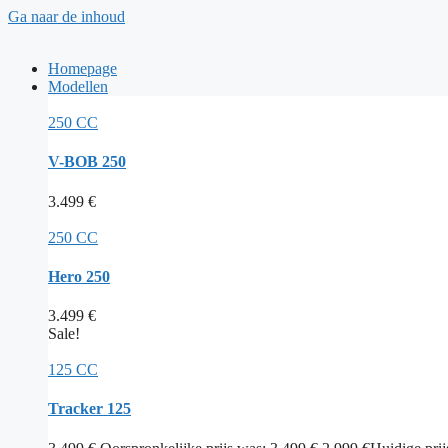
Ga naar de inhoud
Homepage
Modellen
250 CC
V-BOB 250
3.499
€
250 CC
Hero 250
3.499
€
Sale!
125 CC
Tracker 125