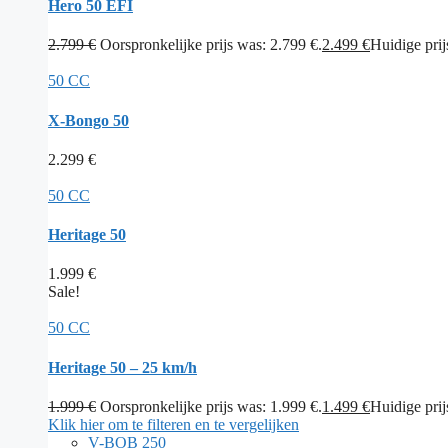
Hero 50 EFI
2.799
€
Oorspronkelijke prijs was: 2.799 €.
2.499
€
Huidige prijs
50 CC
X-Bongo 50
2.299
€
50 CC
Heritage 50
1.999
€
Sale!
50 CC
Heritage 50 – 25 km/h
1.999
€
Oorspronkelijke prijs was: 1.999 €.
1.499
€
Huidige prijs
Klik hier om te filteren en te vergelijken
V-BOB 250