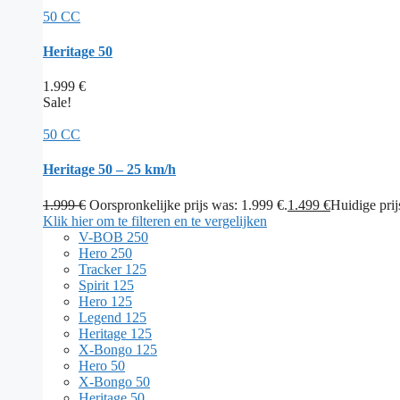
50 CC
Heritage 50
1.999
€
Sale!
50 CC
Heritage 50 – 25 km/h
1.999
€
Oorspronkelijke prijs was: 1.999 €.
1.499
€
Huidige prijs
Klik hier om te filteren en te vergelijken
V-BOB 250
Hero 250
Tracker 125
Spirit 125
Hero 125
Legend 125
Heritage 125
X-Bongo 125
Hero 50
X-Bongo 50
Heritage 50