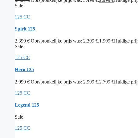
3.499
€
Oorspronkelijke prijs was: 3.499 €.
2.999
€
Huidige prijs
Sale!
125 CC
Spirit 125
2.399
€
Oorspronkelijke prijs was: 2.399 €.
1.999
€
Huidige prijs
Sale!
125 CC
Hero 125
2.999
€
Oorspronkelijke prijs was: 2.999 €.
2.799
€
Huidige prijs
125 CC
Legend 125
Sale!
125 CC