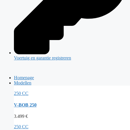
Voertuig en garantie registreren
Homepage
Modellen
250 CC
V-BOB 250
3.499
€
250 CC