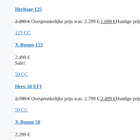
Heritage 125
2.299
€
Oorspronkelijke prijs was: 2.299 €.
1.699
€
Huidige prijs
125 CC
X-Bongo 125
2.499
€
Sale!
50 CC
Hero 50 EFI
2.799
€
Oorspronkelijke prijs was: 2.799 €.
2.499
€
Huidige prijs
50 CC
X-Bongo 50
2.299
€