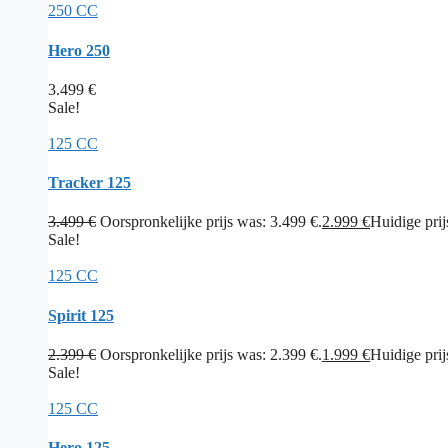
250 CC
Hero 250
3.499
€
Sale!
125 CC
Tracker 125
3.499
€
Oorspronkelijke prijs was: 3.499 €.
2.999
€
Huidige prijs
Sale!
125 CC
Spirit 125
2.399
€
Oorspronkelijke prijs was: 2.399 €.
1.999
€
Huidige prijs
Sale!
125 CC
Hero 125