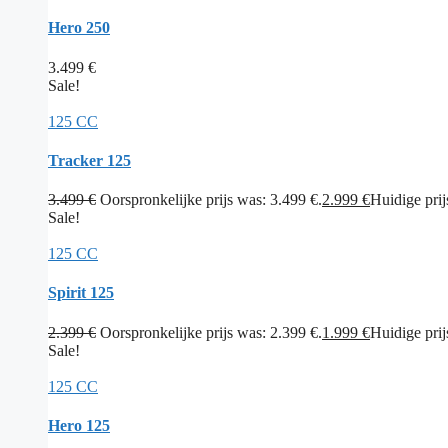
Hero 250
3.499
€
Sale!
125 CC
Tracker 125
3.499
€
Oorspronkelijke prijs was: 3.499 €.
2.999
€
Huidige prijs
Sale!
125 CC
Spirit 125
2.399
€
Oorspronkelijke prijs was: 2.399 €.
1.999
€
Huidige prijs
Sale!
125 CC
Hero 125