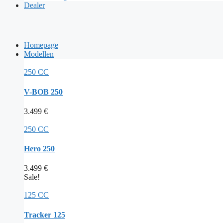
Dealer
Homepage
Modellen
250 CC
V-BOB 250
3.499
€
250 CC
Hero 250
3.499
€
Sale!
125 CC
Tracker 125