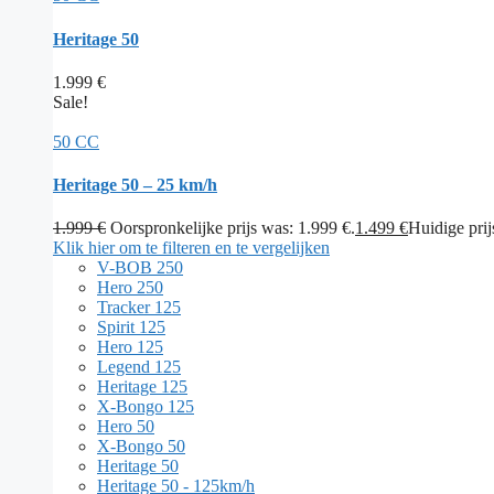
Heritage 50
1.999
€
Sale!
50 CC
Heritage 50 – 25 km/h
1.999
€
Oorspronkelijke prijs was: 1.999 €.
1.499
€
Huidige prijs
Klik hier om te filteren en te vergelijken
V-BOB 250
Hero 250
Tracker 125
Spirit 125
Hero 125
Legend 125
Heritage 125
X-Bongo 125
Hero 50
X-Bongo 50
Heritage 50
Heritage 50 - 125km/h